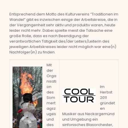
Entsprechend dem Motto des Kulturvereins “Traditionen im
Wandel” gibt es inzwischen einige der Arbeitskreise, die in
der Vergangenheit sehr aktiv und produktiv waren, heute
leider nicht mehr. Dabei spielte meist die Tatsache eine
große Rolle, dass es nach Beendigung der
verantwortlichen Tätigkeit des/der Leiters/Leiterin des
jeweiligen Arbeitskreises leider nicht möglich war eine(n)
Nachfolger(in) zu finden.
Mit
der
Orga
nisati
on
Im
des
Herbst
Som
2011
mert
gründet
agsz
en
uges
Musiker aus Neckargemünd
und
und Umgebung ein
des
sinfonisches Blasorchester,