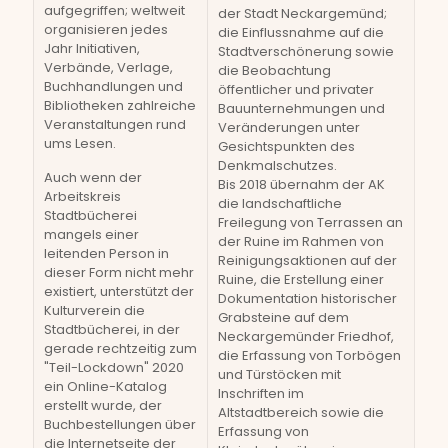
aufgegriffen; weltweit
der Stadt Neckargemünd;
organisieren jedes
die Einflussnahme auf die
Jahr Initiativen,
Stadtverschönerung sowie
Verbände, Verlage,
die Beobachtung
Buchhandlungen und
öffentlicher und privater
Bibliotheken zahlreiche
Bauunternehmungen und
Veranstaltungen rund
Veränderungen unter
ums Lesen.
Gesichtspunkten des
Denkmalschutzes.
Auch wenn der
Bis 2018 übernahm der AK
Arbeitskreis
die landschaftliche
Stadtbücherei
Freilegung von Terrassen an
mangels einer
der Ruine im Rahmen von
leitenden Person in
Reinigungsaktionen auf der
dieser Form nicht mehr
Ruine, die Erstellung einer
existiert, unterstützt der
Dokumentation historischer
Kulturverein die
Grabsteine auf dem
Stadtbücherei, in der
Neckargemünder Friedhof,
gerade rechtzeitig zum
die Erfassung von Torbögen
"Teil-Lockdown" 2020
und Türstöcken mit
ein Online-Katalog
Inschriften im
erstellt wurde, der
Altstadtbereich sowie die
Buchbestellungen über
Erfassung von
die Internetseite der