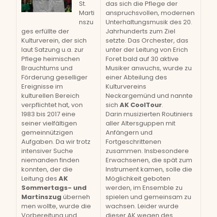
St.
das sich die Pflege der
Marti
anspruchsvollen, modernen
nszu
Unterhaltungsmusik des 20.
ges erfüllte der
Jahrhunderts zum Ziel
Kulturverein, der sich
setzte. Das Orchester, das
laut Satzung u.a. zur
unter der Leitung von Erich
Pflege heimischen
Foret bald auf 30 aktive
Brauchtums und
Musiker anwuchs, wurde zu
Förderung geselliger
einer Abteilung des
Ereignisse im
Kulturvereins
kulturellen Bereich
Neckargemünd und nannte
verpflichtet hat, von
sich
AK CoolTour
.
1983 bis 2017 eine
Darin musizierten Routiniers
seiner vielfältigen
aller Altersguppen mit
gemeinnützigen
Anfängern und
Aufgaben. Da wir trotz
Fortgeschrittenen
intensiver Suche
zusammen. Insbesondere
niemanden finden
Erwachsenen, die spät zum
konnten, der die
Instrument kamen, solle die
Leitung des
AK
Möglichkeit geboten
Sommertags- und
werden, im Ensemble zu
Martinszug
überneh
spielen und gemeinsam zu
men wollte, wurde die
wachsen. Leider wurde
Vorbereitung und
dieser AK wegen des