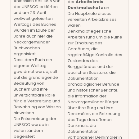
Anlässlich des 1995 von
der
Arbeitskreis
der UNESCO erklärten
Denkmalschutz
an.
und am 23. April
Die Hauptziele dieses
weltweit gefeierten
vereinten Arbeitskreises
Welttags des Buches
waren:
wurden im Laufe der
Denkmalpflegerische
Jahre auch hier die
Arbeiten rund um die Ruine
Neckargemünder
zur Erhaltung des
Buchwochen
Gemäuers; die
organisiert.
regelmäßige Kontrolle des
Dass dem Buch ein
Zustandes des
eigener Welttag
Burggeländes und der
gewidmet wurde, soll
baulichen Substanz; die
auf die grundlegende
Dokumentation
Bedeutung von
archäologischer Befunde
Büchern und ihre
und historischer Berichte;
unverzichtbare Rolle
die Information der
für die Verbreitung und
Neckargemünder Bürger
Bewahrung von Wissen
über ihre Burg und ihre
hinweisen.
Denkmäler; die Betreuung
Die Entscheidung der
des Tags des offenen
UNESCO wurde in
Denkmals; die
vielen Ländern
Dokumentation
begeistert
vorhandener Denkmäler in