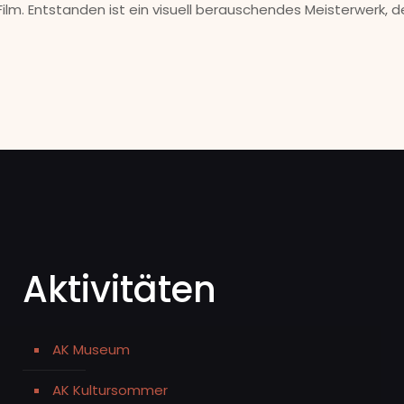
ilm. Entstanden ist ein visuell berauschendes Meisterwerk, 
Aktivitäten
AK Museum
AK Kultursommer