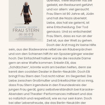
überlebt. Viele Männer hat sie
geliebt, ein Restaurant geführt
und vor allem: viel geraucht.
Frau Stern ist 90 Jahre alt, Jüdin
und hat die Nazis überlebt.
Liebe, das hat sie gelernt, ist
eine Entscheidung. Der Tod
genauso. Und so entscheidet
Frau Stern, dass es nun an der
Zeit ist, aus der Welt zu gehen.
Doch der Arzt mag ihr keine Hilfe
sein, aus der Badewanne rettet sie ein Räuberpärchen
und von den Schienen hilft ihr ein Spaziergänger wieder
hoch. Der Einfachheit halber würde die resolute Dame
gern an eine Waffe kommen. Enkelin Elli, das
„Schätzchen“, könnte wohl am besten helfen, denn sie
kennt den coolsten Dealer in Berlin-Neukölln. Doch Elli
bringt Frau Stern den Tod nicht näher. Im Gegenteil. Die
Liebe zwischen Großmutter und Enkeltochter ist so innig,
dass Frau Stern irgendwie in den Freundeskreis der
jungen Frau gerät, ganz selbstverständlich bei Karaoke-
Abenden und Theater-Performances mitfeiert und das
so natürlich und respektvoll, wie es nur sein kann. Doch
bei aller Lebensfreude, die das Berlin-Neukölln der